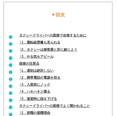
▼目次
タクシードライバーの面接で合格するために
└1．運転経歴書も見られる
└2．タクシーは接客業と肝に銘じよう
└3．やる気をアピール
面接の注意点
└1．遅刻は絶対しない
└2．携帯電話の電源を切る
└3．入室前にノック
└4．ハキハキと喋る
└5．退室時に頭を下げる
タクシードライバーの面接でよく聞かれること
└1．前職の退職理由